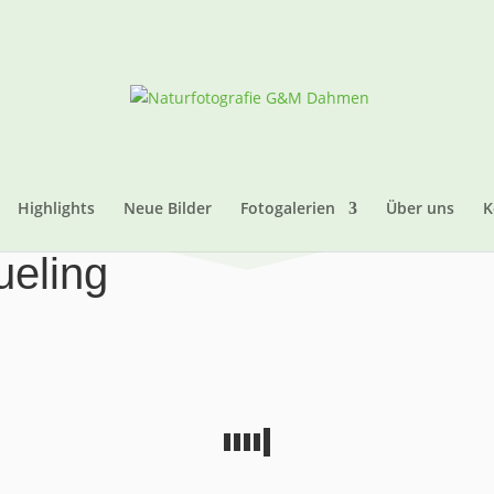
Highlights
Neue Bilder
Fotogalerien
Über uns
K
ueling